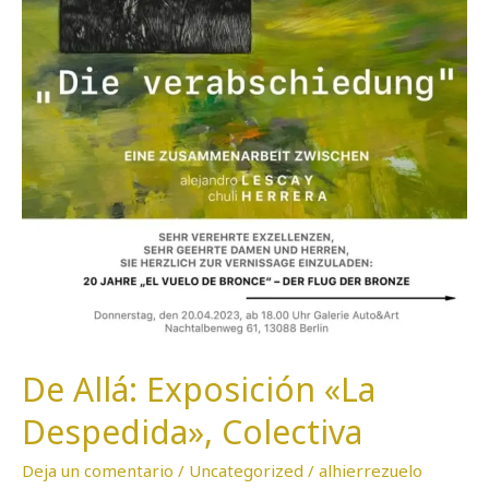
De Allá: Exposición «La
Despedida», Colectiva
Deja un comentario
/
Uncategorized
/
alhierrezuelo