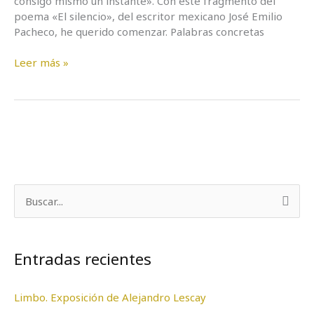
consigo mismo un instante». Con este fragmento del
poema «El silencio», del escritor mexicano José Emilio
Pacheco, he querido comenzar. Palabras concretas
Leer más »
B
u
s
Entradas recientes
c
a
Limbo. Exposición de Alejandro Lescay
r