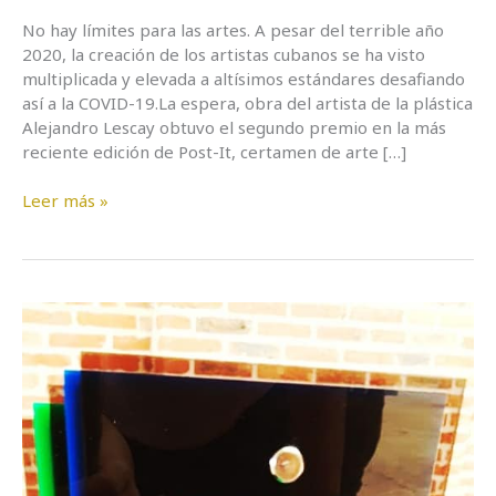
No hay límites para las artes. A pesar del terrible año
2020, la creación de los artistas cubanos se ha visto
multiplicada y elevada a altísimos estándares desafiando
así a la COVID-19.La espera, obra del artista de la plástica
Alejandro Lescay obtuvo el segundo premio en la más
reciente edición de Post-It, certamen de arte […]
Leer más »
Post-
it
7
premia
a
sus
ganadores