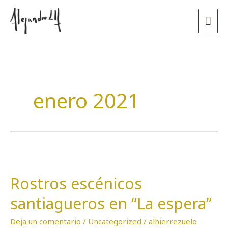
Ir
Men
al
contenido
prin
enero 2021
Rostros
escénicos
Rostros escénicos
santiagueros
en
santiagueros en “La espera”
“La
espera”
Deja un comentario
/
Uncategorized
/
alhierrezuelo