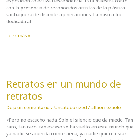
exposición colectiva Descendencia. Esta muestra contó
con la presencia de reconocidos artistas de la plástica
santiaguera de disímiles generaciones. La misma fue
dedicada al
Leer más »
Retratos
en
Retratos en un mundo de
un
mundo
retratos
de
retratos
Deja un comentario
/
Uncategorized
/
alhierrezuelo
«Pero no escucho nada. Solo el silencio que da miedo. Tan
raro, tan raro, tan escaso se ha vuelto en este mundo que
ya nadie se acuerda como suena, ya nadie quiere estar