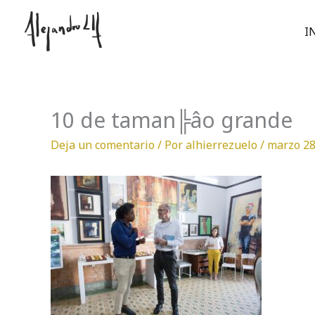
Ir
al
I
contenido
10 de taman╠âo grande
Deja un comentario
/ Por
alhierrezuelo
/
marzo 28