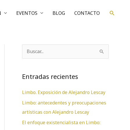
Buscar
N
EVENTOS
BLOG
CONTACTO
B
u
s
Entradas recientes
c
a
Limbo. Exposición de Alejandro Lescay
r
Limbo: antecedentes y preocupaciones
p
artísticas con Alejandro Lescay
o
El enfoque existencialista en Limbo:
r