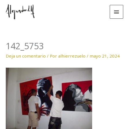
Ir
Men
al
contenido
princ
142_5753
Deja un comentario
/ Por
alhierrezuelo
/
mayo 21, 2024