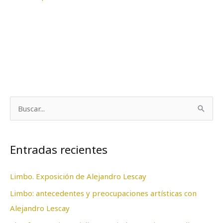
B
u
s
Entradas recientes
c
a
Limbo. Exposición de Alejandro Lescay
r
Limbo: antecedentes y preocupaciones artísticas con
p
Alejandro Lescay
o