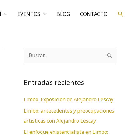
Buscar
N
EVENTOS
BLOG
CONTACTO
B
u
s
Entradas recientes
c
a
Limbo. Exposición de Alejandro Lescay
r
Limbo: antecedentes y preocupaciones
p
artísticas con Alejandro Lescay
o
El enfoque existencialista en Limbo:
r