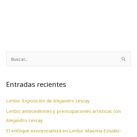
B
u
s
Entradas recientes
c
a
Limbo. Exposición de Alejandro Lescay
r
Limbo: antecedentes y preocupaciones artísticas con
p
Alejandro Lescay
o
El enfoque existencialista en Limbo: Maxima Estudio-
r