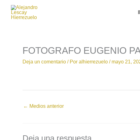
Ir
al
contenido
FOTOGRAFO EUGENIO PAS
Deja un comentario
/ Por
alhierrezuelo
/
mayo 21, 20
←
Medios anterior
Deja una respuesta