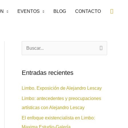
Busca
ÓN
EVENTOS
BLOG
CONTACTO
B
u
s
Entradas recientes
c
a
Limbo. Exposición de Alejandro Lescay
r
Limbo: antecedentes y preocupaciones
p
artísticas con Alejandro Lescay
o
El enfoque existencialista en Limbo:
r
Maxima Estudio-Galería