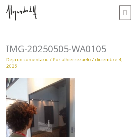
Ir
Men
al
contenido
prin
IMG-20250505-WA0105
Deja un comentario
/ Por
alhierrezuelo
/
diciembre 4,
2025