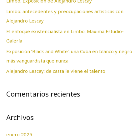
Limbo. Exposición de Alejandro Lescay
r
Limbo: antecedentes y preocupaciones artísticas con
p
Alejandro Lescay
o
El enfoque existencialista en Limbo: Maxima Estudio-
r
Galería
:
Exposición ‘Black and White’: una Cuba en blanco y negro
más vanguardista que nunca
Alejandro Lescay: de casta le viene el talento
Comentarios recientes
Archivos
enero 2025