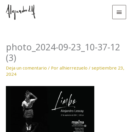
Ir
Men
al
contenido
princ
photo_2024-09-23_10-37-12
(3)
Deja un comentario
/ Por
alhierrezuelo
/
septiembre 23,
2024