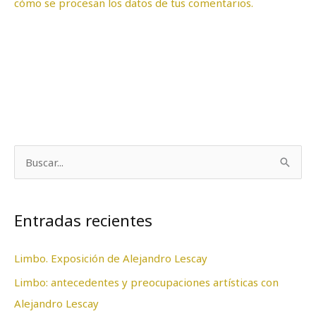
cómo se procesan los datos de tus comentarios.
B
u
s
Entradas recientes
c
a
Limbo. Exposición de Alejandro Lescay
r
Limbo: antecedentes y preocupaciones artísticas con
p
Alejandro Lescay
o